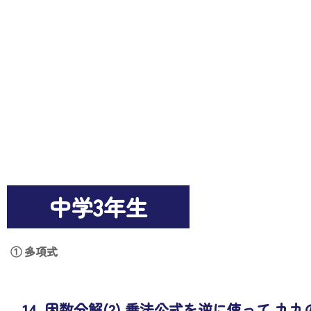
中学3年生
① 多項式
14. 因数分解(2) 乗法公式を逆に使って 九