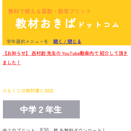
無料で使える算数・数学プリント
教材おきば
ドットコム
余白
学年選択メニューを
開く / 閉じる
【お知らせ】 西村創 先生の YouTube動画内で 紹介して頂き
ました！
※もくじは教科書に対応
中学２年生
836
中２のプリント
枚 を無料ダウンロード！