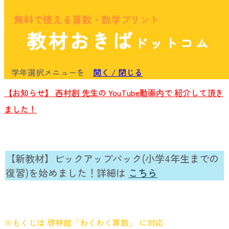
無料で使える算数・数学プリント
教材おきば
ドットコム
余白
学年選択メニューを
開く / 閉じる
【お知らせ】 西村創 先生の YouTube動画内で 紹介して頂き
ました！
【新教材】ピックアップパック(小学4年生までの
復習)を始めました！詳細は
こちら
※もくじは 啓林館「わくわく算数」 に対応