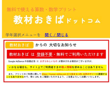
無料で使える算数・数学プリント
教材おきば
ドットコム
余白
学年選択メニューを
開く / 閉じる