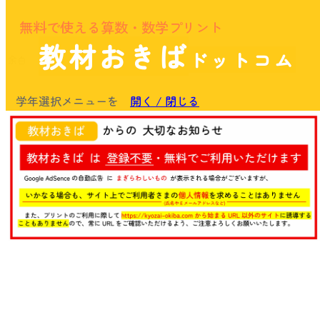
無料で使える算数・数学プリント
教材おきば
ドットコム
余白
学年選択メニューを
開く / 閉じる