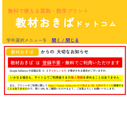
無料で使える算数・数学プリント
教材おきば
ドットコム
余白
学年選択メニューを
開く / 閉じる