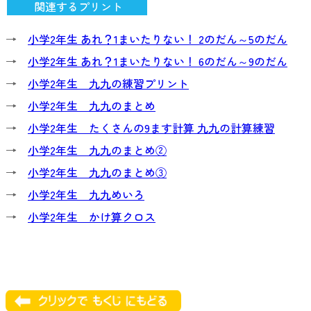
関連するプリント
→
小学2年生 あれ？1まいたりない！ 2のだん～5のだん
→
小学2年生 あれ？1まいたりない！ 6のだん～9のだん
→
小学2年生 九九の練習プリント
→
小学2年生 九九のまとめ
→
小学2年生 たくさんの9ます計算 九九の計算練習
→
小学2年生 九九のまとめ②
→
小学2年生 九九のまとめ③
→
小学2年生 九九めいろ
→
小学2年生 かけ算クロス