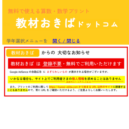
無料で使える算数・数学プリント
教材おきば
ドットコム
余白
学年選択メニューを
開く / 閉じる