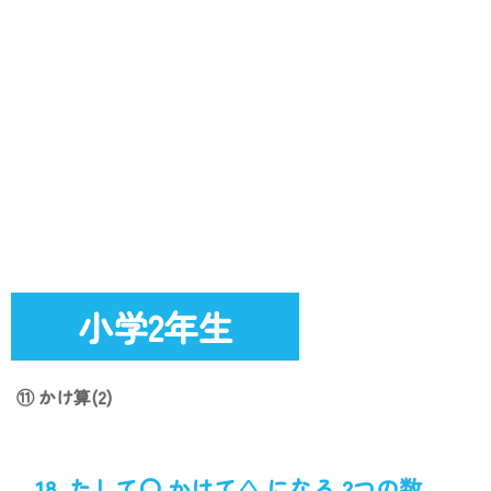
小学2年生
⑪ かけ算(2)
18. たして〇 かけて△ になる 2つの数