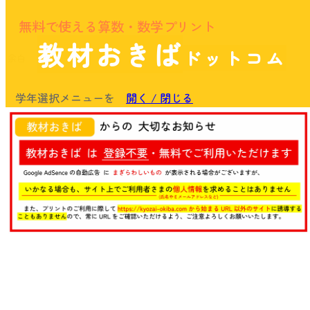
無料で使える算数・数学プリント
教材おきば
ドットコム
余白
学年選択メニューを
開く / 閉じる