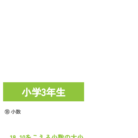
小学3年生
⑱ 小数
18. 10をこえる小数の大小