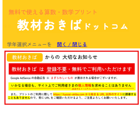
無料で使える算数・数学プリント
教材おきば
ドットコム
余白
学年選択メニューを
開く / 閉じる