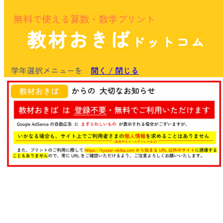
無料で使える算数・数学プリント
教材おきば
ドットコム
余白
学年選択メニューを
開く / 閉じる