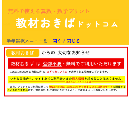
無料で使える算数・数学プリント
教材おきば
ドットコム
余白
学年選択メニューを
開く / 閉じる