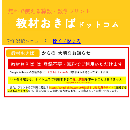
無料で使える算数・数学プリント
教材おきば
ドットコム
余白
学年選択メニューを
開く / 閉じる