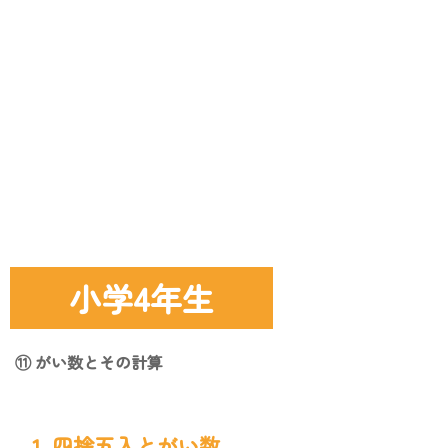
小学4年生
⑪ がい数とその計算
1. 四捨五入とがい数