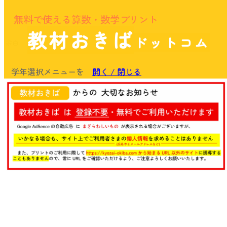
無料で使える算数・数学プリント
教材おきば
ドットコム
余白
学年選択メニューを
開く / 閉じる