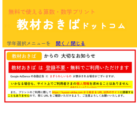
無料で使える算数・数学プリント
教材おきば
ドットコム
余白
学年選択メニューを
開く / 閉じる