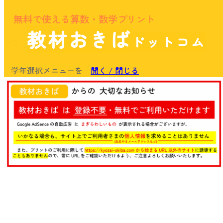
無料で使える算数・数学プリント
教材おきば
ドットコム
余白
学年選択メニューを
開く / 閉じる