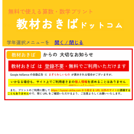
無料で使える算数・数学プリント
教材おきば
ドットコム
余白
学年選択メニューを
開く / 閉じる