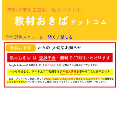
無料で使える算数・数学プリント
教材おきば
ドットコム
余白
学年選択メニューを
開く / 閉じる