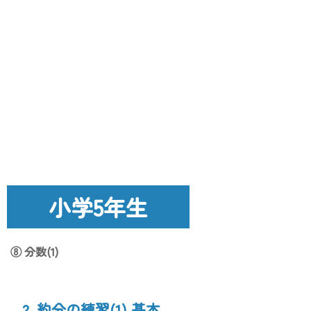
小学5年生
⑧ 分数(1)
2. 約分の練習(1) 基本