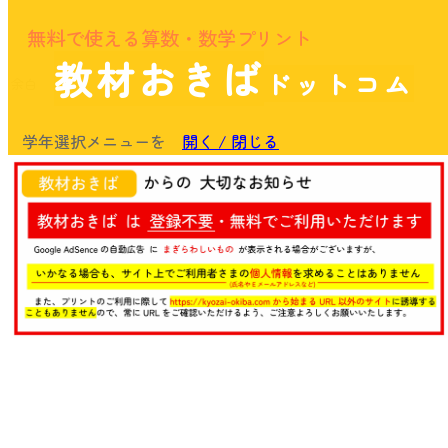
無料で使える算数・数学プリント
教材おきば
ドットコム
余白
学年選択メニューを
開く / 閉じる