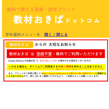
無料で使える算数・数学プリント
教材おきば
ドットコム
余白
学年選択メニューを
開く / 閉じる