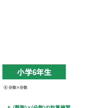
小学6年生
④ 分数×分数
6. (整数)×(分数)の計算練習