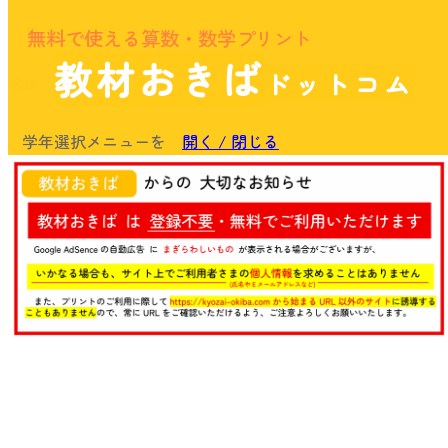
無料で使える算数・数学プリント
教材おきば
ドットコム
余白
学年選択メニューを
開く / 閉じる