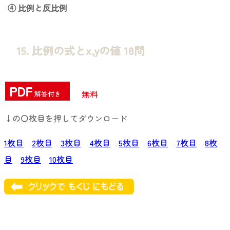
④ 比例と反比例
15. 比例の式とx,yの値 18問
PDF
無料
解答付き
↓の〇枚目を押してダウンロード
1枚目
2枚目
3枚目
4枚目
5枚目
6枚目
7枚目
8枚
目
9枚目
10枚目