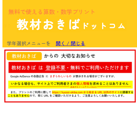
無料で使える算数・数学プリント
教材おきば
ドットコム
余白
学年選択メニューを
開く / 閉じる