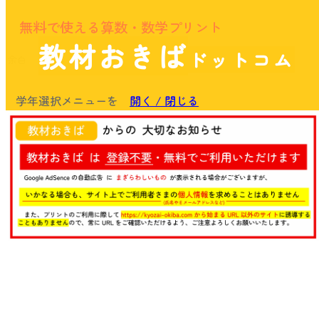
無料で使える算数・数学プリント
教材おきば
ドットコム
余白
学年選択メニューを
開く / 閉じる