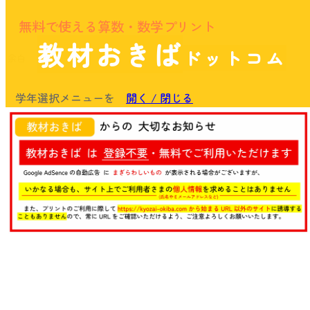
無料で使える算数・数学プリント
教材おきば
ドットコム
余白
学年選択メニューを
開く / 閉じる