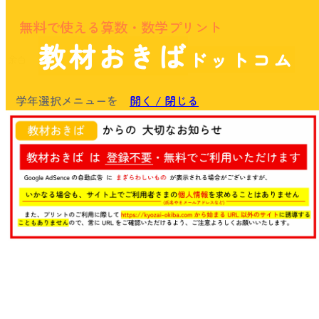
無料で使える算数・数学プリント
教材おきば
ドットコム
余白
学年選択メニューを
開く / 閉じる