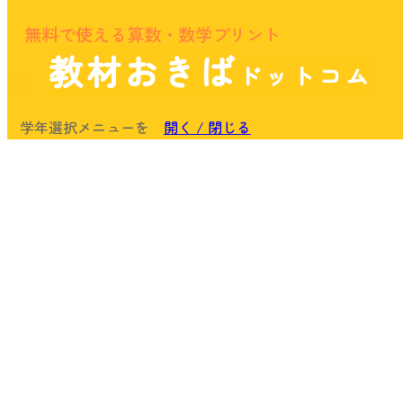
無料で使える算数・数学プリント
教材おきば
ドットコム
余白
学年選択メニューを
開く / 閉じる