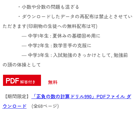
・小数や分数の問題も混ざる
・ダウンロードしたデータの再配布は禁止とさせてい
ただきます(印刷物の生徒への無料配布は可)
― 中学1年生 : 夏休みの基礎固め用に
― 中学2年生 : 数学苦手の克服に
― 中学3年生 : 入試勉強のきっかけとして, 勉強前
の頭の体操として
PDF
無料
解答付き
【期間限定】
「正負の数の計算ドリル990」PDFファイル ダ
ウンロード
(全68ページ)