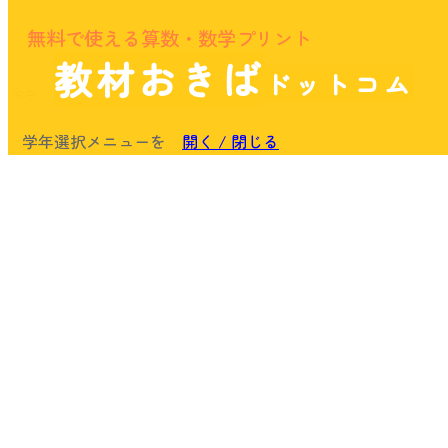
無料で使える算数・数学プリント
教材おきば
ドットコム
余白
学年選択メニューを
開く / 閉じる