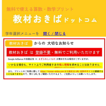
無料で使える算数・数学プリント
教材おきば
ドットコム
余白
学年選択メニューを
開く / 閉じる