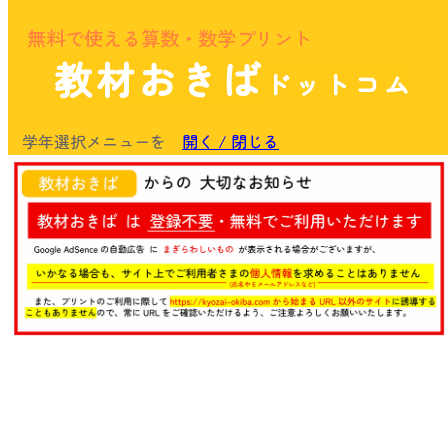
無料で使える算数・数学プリント
教材おきば
ドットコム
余白
学年選択メニューを
開く / 閉じる