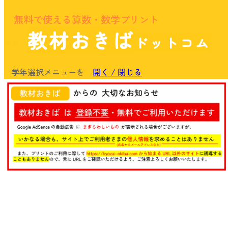
無料で使える算数・数学プリント
教材おきば
ドットコム
余白
学年選択メニューを
開く / 閉じる