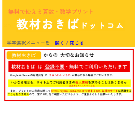
無料で使える算数・数学プリント
教材おきば
ドットコム
余白
学年選択メニューを
開く / 閉じる