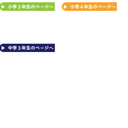
小学３年生のページへ
小学４年生のページへ
中学３年生のページへ