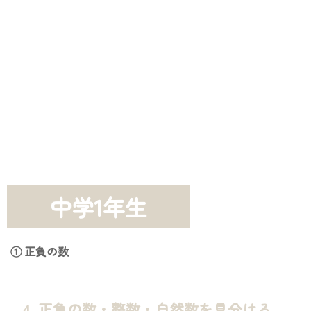
中学1年生
① 正負の数
4. 正負の数・整数・自然数を見分ける