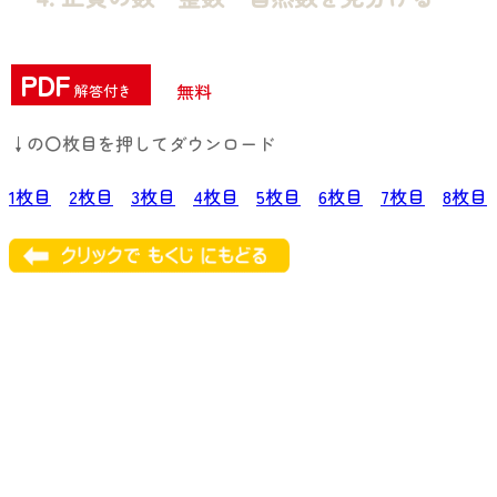
PDF
無料
解答付き
↓の〇枚目を押してダウンロード
1枚目
2枚目
3枚目
4枚目
5枚目
6枚目
7枚目
8枚目