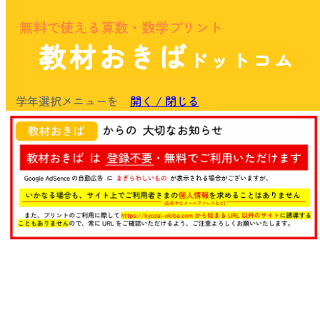
無料で使える算数・数学プリント
教材おきば
ドットコム
余白
学年選択メニューを
開く / 閉じる