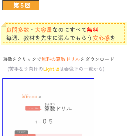
第５回
良問多数
・
大容量
なのにすべて
無料
毎週、教材を先生に選んでもらう
安心感
を
画像をクリックで
無料の算数ドリル
をダウンロード
(苦手な子向けの
Light版
は画像下の一覧から)