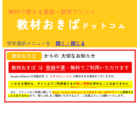
無料で使える算数・数学プリント
教材おきば
ドットコム
余白
学年選択メニューを
開く / 閉じる