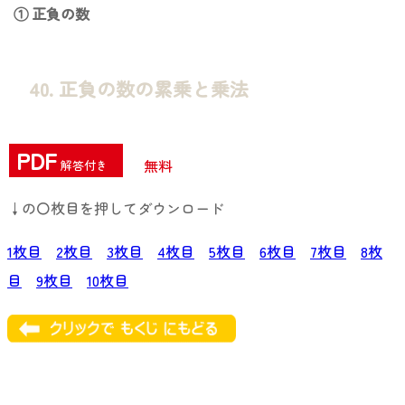
① 正負の数
40. 正負の数の累乗と乗法
PDF
無料
解答付き
↓の〇枚目を押してダウンロード
1枚目
2枚目
3枚目
4枚目
5枚目
6枚目
7枚目
8枚
目
9枚目
10枚目