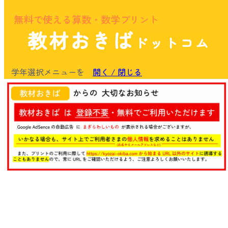
無料で使える算数・数学プリント
教材おきば
ドットコム
余白
学年選択メニューを
開く / 閉じる