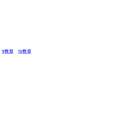
9枚目
10枚目