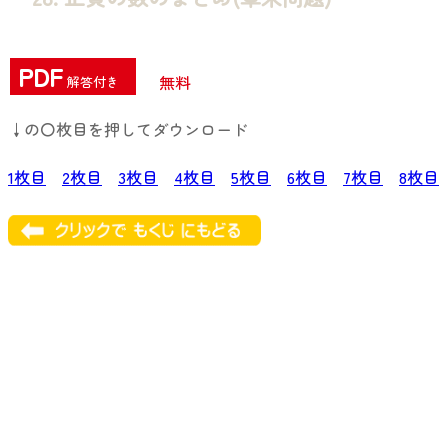
PDF
無料
解答付き
↓の〇枚目を押してダウンロード
1枚目
2枚目
3枚目
4枚目
5枚目
6枚目
7枚目
8枚目