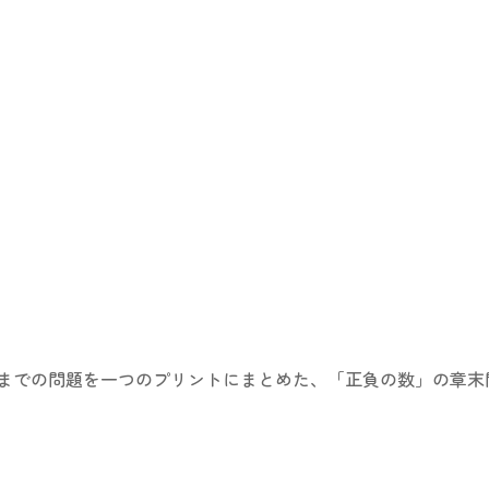
用までの問題を一つのプリントにまとめた、「正負の数」の章末