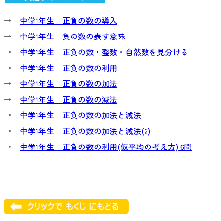
→
中学1年生 正負の数の導入
→
中学1年生 負の数の表す意味
→
中学1年生 正負の数・整数・自然数を見分ける
→
中学1年生 正負の数の利用
→
中学1年生 正負の数の加法
→
中学1年生 正負の数の減法
→
中学1年生 正負の数の加法と減法
→
中学1年生 正負の数の加法と減法(2)
→
中学1年生 正負の数の利用(仮平均の考え方) 6問