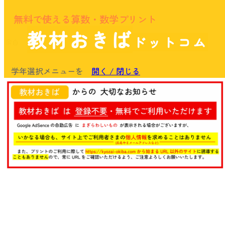
無料で使える算数・数学プリント
教材おきば
ドットコム
余白
学年選択メニューを
開く / 閉じる